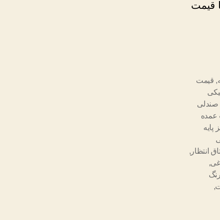
ا قیمت
,
قیمت
یکی
صندلی
عمده
 پایه
ی
اق انتظار
,
غی
,
رنگ
ت
,