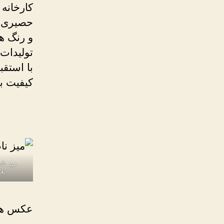
کارخانه 
حصیری و 
و رنگ ها
تولیدات
با استق
کیفیت با
میز تا
پلا
عکس های