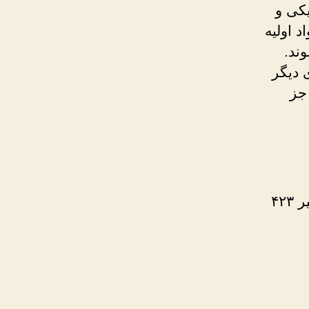
یکی و
 اولیه
ند.
 دیگر
جز