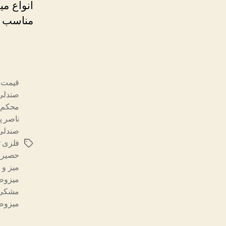
انواع می
مناسب می
قیمت صن
صندلی 
محکم
,
ناصر پ
صندلی
فلزی ت
برچسب‌ها
حصیر
میز و 
میزوصن
مشکی
میزوصن