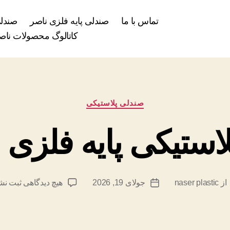
تماس با ما
صندلی پایه فلزی ناصر
صندلی
کاتالوگ محصولات ناصر
دسته‌ها
صندلی پلاستیکی
لاستیکی پایه فلزی 
برای
از
naser plastic
جولای 19, 2026
هیچ دیدگاهی
ثبت نش
یسنده
تاریخ
میز
شته
نوشته
پلاستی
پایه