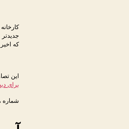
کارخانه
جدیدتر 
که اخیرا
این تصا
برای دید
شماره ه