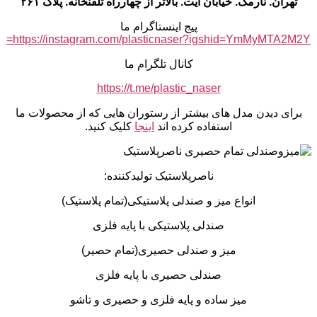
تهران. نارمک. خیابان آیت. بالاتر از چهارراه تلفنخانه. پلاک ۲۶۱
پیج اینستاگرام ما
https://instagram.com/plasticnaser?igshid=YmMyMTA2M2Y=
کانال تلگرام ما
https://t.me/plastic_naser
برای دیدن مدل های بیشتر از رستوران هایی که از محصولات ما
استفاده کرده اند
اینجا
کلیک کنید.
ناصرپلاستیک تولیدکننده:
انواع میز و صندلی پلاستیکی(تمام پلاستیک)
صندلی پلاستیکی با پایه فلزی
میز و صندلی حصیری(تمام حصیر)
صندلی حصیری با پایه فلزی
میز ساده و پایه فلزی و حصیری و تاشو