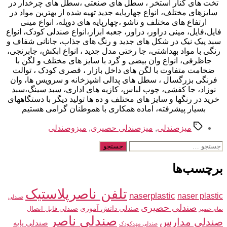
تخت های کنار استخر ، سطل های صنعتی ،سطل های چرخدار در
سایزهای مختلف، انواع چهارپایه جدید تهیه شده از بهترین مواد در
ارتفاع های مختلف و تاشو ،چهارپایه های دوپله، انواع مینی
فایل،فایل، مینی دراور، دراور، جعبه ابزار،انواع صندلی کودک، انواع
سبد پیک نیک در شکل های جدید و رنگ های جذاب، جانانی شفاف و
رنگی با مواد بهداشتی، جا رختی مدل جدید ، انواع ابکش، جابرنجی،
جاظرفی، انواع وان بیضی و گرد با سایز های مختلف و لگن با
ضخامت متفاوت با لگن های داخل بازار ، قصری کودک ، توالت
فرنگی بزرگسال ، سطل های پدالی اشپزخانه و سرویس ها، وان
نوزاد، جا کفشی، چوب لباس، کازیه های اداری، سبد سینگ،سبد
خرید در رنگها و سایز های مختلف و ده ها تولید دیگر با دستگاههای
بسیار پیشرفته، اماده همکاری با هموطنان گرامی هستیم
برچسب‌ها
میزصندلی
,
میزصندلی حصیری
,
میزوصندلی
جستجوی
برچسب‌ها
تلفن ناصرپلاستیک
naserplastic
naser plastic
صندلی
صندلی حصیری
صندلی دانش آموزی
صندلی قابل اتصال
تمام حصیر
صندلی ناصر
صندلی مدارس
صندلی پایه
صندلی مهدکودک