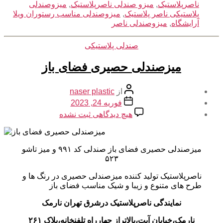
ناصرپلاستیک
,
میزو صندلی ناصرپلاستیک
,
میزوصندلی
پلاستیکی ناصر پلاستیک
,
میزوصندلی مناسب رستوران ویلا
آرایشگاه
,
میزوصندلی ناصر
دسته‌ها
صندلی پلاستیکی
میزصندلی حصیری فضای باز
نویسنده
از
naser plastic
نوشته
تاریخ
فوریه 24, 2023
نوشته
برای
هیچ دیدگاهی
ثبت نشده
میزصندلی
حصیری
فضای
میزصندلی حصیری فضای باز صندلی کد ۹۹۱ و میز تاشو
باز
۵۲۳
ناصرپلاستیک تولید کننده میزصندلی حصیری در رنگ ها و
طرح های متنوع و زیبا و شیک مناسب فضای باز
نمایندگی ناصرپلاستیک درشرق تهران نارمک
نارمک،خیابان آیت،بالاتراز چهارراه تلفنخانه،پلاک ۲۶۱