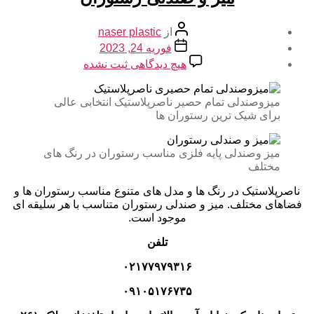
نویسنده
از
naser plastic
نوشته
تاریخ
فوریه 24, 2023
نوشته
برای
هیچ دیدگاهی
ثبت نشده
میز
و
صندلی
میزوصندلی تمام حصیر ناصرپلاستیک انتخابی عالی
رستوران
برای شیک ترین رستوران ها
میز وصندلی پایه فلزی مناسب رستوران در رنگ های
مختلف
ناصرپلاستیک در رنگ ها و مدل های متنوع مناسب رستوران ها و
فضاهای مختلف. میز و صندلی رستوران متناسب با هر سلیقه ای
موجود است.
تلفن
۰۲۱۷۷۹۷۹۳۱۶
۰۹۱۰۵۱۷۶۷۳۵