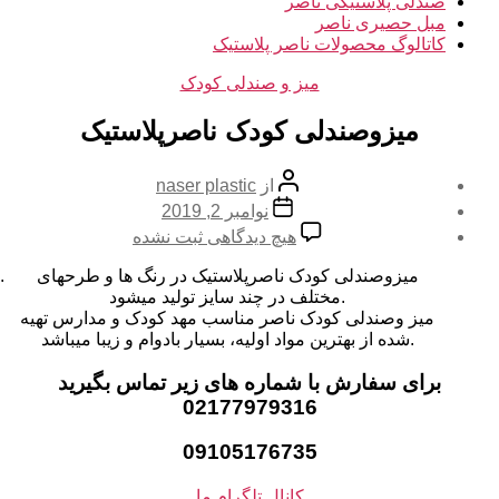
صندلی پلاستیکی ناصر
مبل حصیری ناصر
کاتالوگ محصولات ناصر پلاستیک
دسته‌ها
میز و صندلی کودک
میزوصندلی کودک ناصرپلاستیک
نویسنده
از
naser plastic
نوشته
تاریخ
نوامبر 2, 2019
نوشته
برای
هیچ دیدگاهی
ثبت نشده
میزوصندلی
کودک
میزوصندلی کودک ناصرپلاستیک در رنگ ها و طرحهای
ناصرپلاستیک
مختلف در چند سایز تولید میشود.
میز وصندلی کودک ناصر مناسب مهد کودک و مدارس تهیه
شده از بهترین مواد اولیه، بسیار بادوام و زیبا میباشد.
برای سفارش با شماره های زیر تماس بگیرید
02177979316
09105176735
کانال تلگرام ما