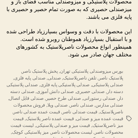
محصولات پلاستیکی و میزوصندلی مناسب فضای باز و
میزصندلی حصیری که به صورت تمام حصیر و حصیری با
پایه فلزی می باشند.
این محصولات با دقت و وسواس بسیارزیاد طراحی شده
و با استقبال بسیارزیاد هموطنان روبرو شده است.
همینطور انواع محصولات ناصرپلاستیک به کشورهای
مختلف جهان صادر می شود.
بورس میزوصندلی پلاستیکی تهران
,
پخش پلاستیک ناصر
,
پلاستیک ناصر
,
تلفن ناصرپلاستیک
,
صندلی
,
صندلی پایه فلزی
,
صندلی پلاستیکی
,
صندلی پلاستیکی پایه فلزی
,
صندلی پلاستیکی
دسته دار
,
صندلی حصیری
,
صندلی دانش آموزی
,
صندلی دسته
دار
,
صندلی رستورانی
,
صندلی طرح حصیر
,
صندلی قابل اتصال
,
صندلی مدارس
,
صندلی ناصر
,
صندلی ویلا
,
فروش محصولات
ناصرپلاستیک
,
قیمت صندلی ناصر
,
قیمت عمده صندلی ناصر
,
قیمت عمده میز و صندلی
,
قیمت عمده ناصر پلاستیک
,
قیمت
برچسب‌ها
میز ناصرپلاستیک
,
قیمت میز و صندلی پلاستیکی
,
لیست قیمت
محصولات ناصر
,
لیست محصولات ناصر
,
میز پلاستیکی کوچک
,