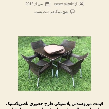
از
naser plastic
می 4, 2019
نویسنده
تاریخ
نوشته
نوشته
برای
هیچ دیدگاهی
ثبت نشده
قیمت
میزوصندلی
پلاستیکی
حصیری
قیمت میزوصندلی پلاستیکی طرح حصیری ناصرپلاستیک