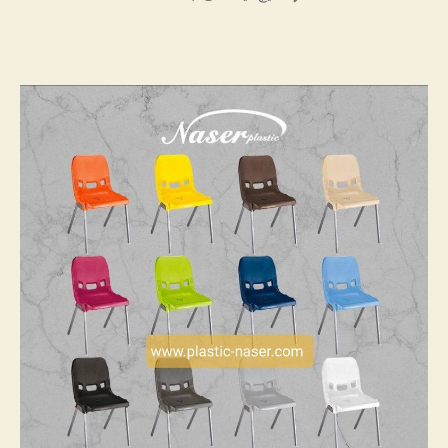
میزوصندلی
فضای
باز
ناصرپلاستیک