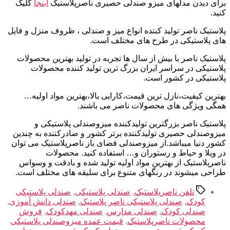
برای دیدن مدلهای میزو صندلی حصیری ناصرپلاستیک
اینجا
کلیک
کنید.
پلاستیک ناصر تولید کننده انواع میز و صندلی ، ظروف منزل و فایل
های پلاستیکی در طرح های مختلف است.
پلاستیک ناصر با بیش از سال ها تجربه در تولید بهترین محصولات
پلاستیکی در سراسر ایران بزرگ ترین تولید کننده محصولات
پلاستیکی در کشور است.
بهترین کیفیت،نازل ترین قیمت،کارایی بالا،بهترین مواد اولیه…
همگی ویژگی های محصولات ناصر می باشند.
پلاستیک ناصر بزرگترین تولیدکننده میزوصندلی پلاستیکی و
میزوصندلی حصیری تولیدکننده برتر کشور و صادرکننده به چندین
کشور دنیا میباشد.از میزوصندلی فضای باز ناصرپلاستیک می توان
در ویلا و حیاط و رستوران و… استفاده کنید. محصولات
ناصرپلاستیک از بهترین مواد اولیه تولید شده و بادقت و وسواس
طراحی میشوند در رنگهای متنوع برای سلیقه های مختلف است.
برچسب‌ها
تلفن ناصرپلاستیک
,
صندلی پلاستیکی
,
صندلی پلاستیکی
کودک
,
صندلی پلاستیکی ناصر پلاستیک
,
صندلی دانش آموزی
,
صندلی کودک
,
صندلی مدارس
,
صندلی مهدکودک
,
فروش
محصولات ناصرپلاستیک
,
قیمت عمده میزوصندلی پلاستیکی