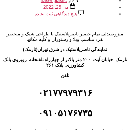
از
naser plastic
نوشته
تاریخ
می 25, 2022
نوشته
برای
هیچ دیدگاهی
ثبت نشده
میزوصندلی
تمام
حصیر
میزوصندلی تمام حصیر ناصرپلاستیک با طراحی شیک و منحصر
بفرد مناسب ویلا و رستوران و کلیه مکانها
نمایندگی ناصرپلاستیک در شرق تهران(نارمک)
نارمک. خیابان آیت. ۲۰۰ متر بالاتر از چهارراه تلفنخانه. روبروی بانک
کشاورزی. پلاک ۲۶۱
تلفن
۰۲۱۷۷۹۷۹۳۱۶
۰۹۱۰۵۱۷۶۷۳۵