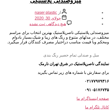
میزوصندلی پلاستیکی
نویسنده
از
naser plastic
نوشته
تاریخ
جولای 30, 2020
نوشته
برای
هیچ دیدگاهی
ثبت نشده
میزوصندلی
پلاستیکی
میزوصندلی پلاستیکی ناصرپلاستیک بهترین انتخاب برای مراسم
مختلف، در مدلهای متنوع و رنگ های زیبا و شیک،بسیار بادوام
ومحکم وبا قیمت مناسب دراختیار مصرف کنندگان قرار میگیرد.
مبل و صندلی تمام حصیر رنگ بندی
نمایندگی ناصرپلاستیک در شرق تهران نارمک
برای سفارش با شماره های زیر تماس بگیرید
۰۲۱۷۷۹۷۹۳۱۶
۰۹۱۰۵۱۷۶۷۳۵
صفحه اینستاگرام ما
کانال تلگرام ما