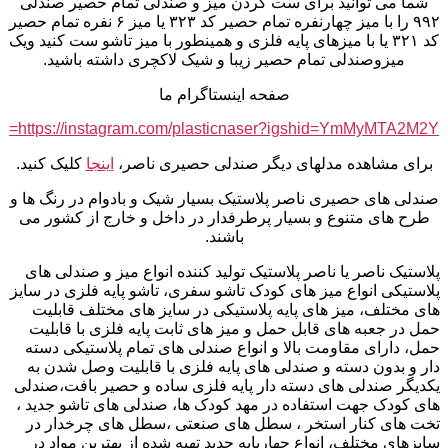
شما می توانید برای ست کردن میز و صندلی تمام حصیر صندلی
۹۹۲ را با میز چهارنفره تمام حصیر کد ۳۲۳ یا میز ۶ نفره تمام حصیر
کد ۳۲۱ یا با میزهای پایه فلزی و همینطور با میز تاشو ست کنید ویک
میزوصندلی تمام حصیر زیبا و شیک لاکچری داشته باشید.
صفحه اینستاگرام ما
https://instagram.com/plasticnaser?igshid=YmMyMTA2M2Y=
برای مشاهده مدلهای دیگر صندلی حصیری ناصر،
اینجا
کلیک کنید.
صندلی های حصیری ناصر پلاستیک بسیار شیک و بادوام در رنگ ها و
طرح های متنوع و بسیار پرطرفدار در داخل و خارج از کشور می
باشند.
پلاستیک ناصر یا ناصر پلاستیک تولید کننده انواع میز و صندلی های
پلاستیکی انواع میز های کودک تاشو سفری، تاشو پایه فلزی در سایز
های مختلف، میز های پایه پلاستیکی در سایز های مختلف قابلیت
حمل در جعبه های قابل حمل و میز های ثابت پایه فلزی با قابلیت
حمل، دارای مقاومت بالا و انواع صندلی های تمام پلاستیکی دسته
دار و بدون دسته و صندلی های پایه فلزی با قابلیت وصل شدن به
یکدیگر صندلی های دسته دار پایه فلزی ساده و حصیر بافت،صندلی
های کودک جهت استفاده در مهد کودک ها، صندلی های تاشو جدید ،
تخت های کنار استخر ، سطل های صنعتی ،سطل های چرخدار در
سایزهای مختلف، انواع چهارپایه جدید تهیه شده از بهترین مواد در