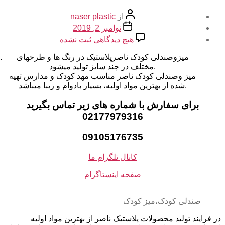
نویسنده
از
naser plastic
نوشته
تاریخ
نوامبر 2, 2019
نوشته
برای
هیچ دیدگاهی
ثبت نشده
میزوصندلی
کودک
میزوصندلی کودک ناصرپلاستیک در رنگ ها و طرحهای
ناصرپلاستیک
مختلف در چند سایز تولید میشود.
میز وصندلی کودک ناصر مناسب مهد کودک و مدارس تهیه
شده از بهترین مواد اولیه، بسیار بادوام و زیبا میباشد.
برای سفارش با شماره های زیر تماس بگیرید
02177979316
09105176735
کانال تلگرام ما
صفحه اینستاگرام
صندلی کودک،میز کودک
در فرایند تولید محصولات پلاستیک ناصر از بهترین مواد اولیه