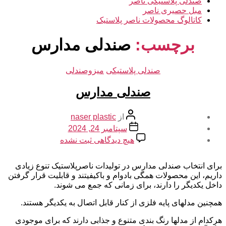
صندلی پلاستیکی ناصر
مبل حصیری ناصر
کاتالوگ محصولات ناصر پلاستیک
برچسب:
صندلی مدارس
دسته‌ها
صندلی پلاستیکی
میزوصندلی
صندلی مدارس
نویسنده
از
naser plastic
نوشته
تاریخ
سپتامبر 24, 2024
نوشته
برای
هیچ دیدگاهی
ثبت نشده
صندلی
مدارس
برای انتخاب صندلی مدارس در تولیدات ناصرپلاستیک تنوع زیادی
داریم، این محصولات همگی بادوام و باکیفیتند و قابلیت قرار گرفتن
داخل یکدیگر را دارند، برای زمانی که جمع می شوند.
همچنین مدلهای پایه فلزی از کنار قابل اتصال به یکدیگر هستند.
هرکدام از مدلها رنگ بندی متنوع و جذابی دارند که برای موجودی