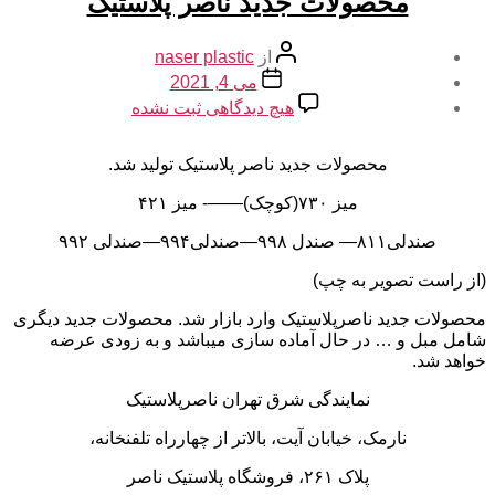
محصولات جدید ناصر پلاستیک
نویسنده
از
naser plastic
نوشته
تاریخ
می 4, 2021
نوشته
برای
هیچ دیدگاهی
ثبت نشده
محصولات
جدید
محصولات جدید ناصر پلاستیک تولید شد.
ناصر
پلاستیک
میز ۷۳۰(کوچک)——- میز ۴۲۱
صندلی۸۱۱— صندل ۹۹۸—صندلی۹۹۴—صندلی ۹۹۲
(از راست تصویر به چپ)
محصولات جدید ناصرپلاستیک وارد بازار شد. محصولات جدید دیگری
شامل مبل و … در حال آماده سازی میباشد و به زودی عرضه
خواهد شد.
نمایندگی شرق تهران ناصرپلاستیک
نارمک، خیابان آیت، بالاتر از چهارراه تلفنخانه،
پلاک ۲۶۱، فروشگاه پلاستیک ناصر