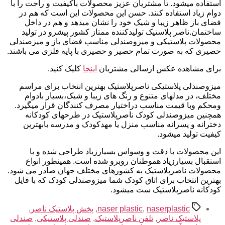
استفاده میشود. تا مشتریان عزیز محصولات باکیفیت و راحت را با
دوام زیاد استفاده کنند. حسن این محصولات این است که هم در
فضای باز ظاهر زیبا و شیک خود را نشان میدهد و هم در داخل
ساختمان.ناصر پلاستیک تولیدکننده ممتاز کشور پیشرو در تولید
محصولات پلاستیکی و میزوصندلی مناسب فضای باز و میزصندلی
حصیری که به صورت تمام حصیر و حصیری با پایه فلزی می باشند.
برای مشاهده عکس ارسالی مشتریان
اینجا
کلیک کنید.
میزوصندلی پلاستیکی ناصرپلاستیک بهترین انتخاب برای مراسم
مختلف، در مدلهای متنوع و رنگ های زیبا و شیک،بسیار بادوام
ومحکم وبا قیمت مناسب دراختیار مصرف کنندگان قرار میگیرد.
همچنین میزوصندلی کودک ناصرپلاستیک در طرحهای کودکانه
دخترانه و پسرانه مناسب منزل یا مهدکودک و مدرسه بابهترین
کیفیت تولید میشود.
این محصولات با دقت و وسواس بسیارزیاد طراحی شده و با
استقبال بسیارزیاد هموطنان روبرو شده است. همینطور انواع
محصولات ناصرپلاستیک به کشورهای مختلف جهان صادر می شود.
بهترین انتخاب برای اتاق کودک شما میزوصندلی کودک که با فایل
کودکانه ناصرپلاستیک ست میشود.
برچسب‌ها
naserplastic
,
naser plastic
,
پخش پلاستیک ناصر
,
پلاستیک ناصر
,
تلفن ناصرپلاستیک
,
صندلی پلاستیکی
,
صندلی