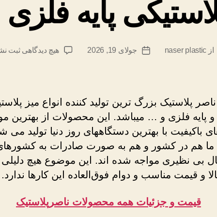
لاستیکی پایه فلزی 
برای
از
naser plastic
جولای 19, 2026
هیچ دیدگاهی
ثبت نش
یسنده
تاریخ
میز
شته
نوشته
پلاستی
پایه
فلزی
ناصر پلاستیک بزرگ ترین تولید کننده انواع میز پلاست
ناصر
پایه فلزی و … میباشد. این محصولات از بهترین مواد
ی باکیفیت با بهترین دستگاههای روز دنیا تولید می شو
 ما هم در کشور و هم به صورت صادرات به کشورهای
بال بی نظیری مواجه شده اند. این موضوع هیچ دلیلی 
لا و قیمت مناسب و دوام فوق‌العاده این کارها ندارد.
قیمت و جزئیات همه محصولات ناصرپلاستیک