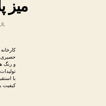
میز پ
نو
نو
کارخانه 
حصیری و 
و رنگ ها
تولیدات
با استق
کیفیت با