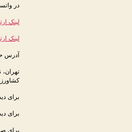
در واتسا
لینک ارت
لینک ارتب
آدرس ح
تهران، ن
کشاورزی، پلاک 61
برای دی
برای دی
برای صن