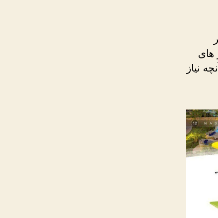
 های
ه نیاز