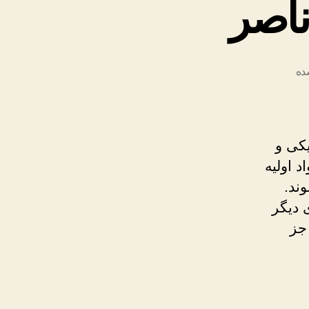
ناصر
ده
کی
یکی و
 اولیه
ند.
 دیگر
جز