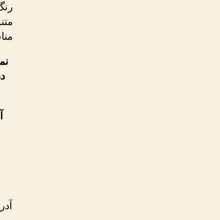
رنگ
متن
منا
نم
د
آ
آدر