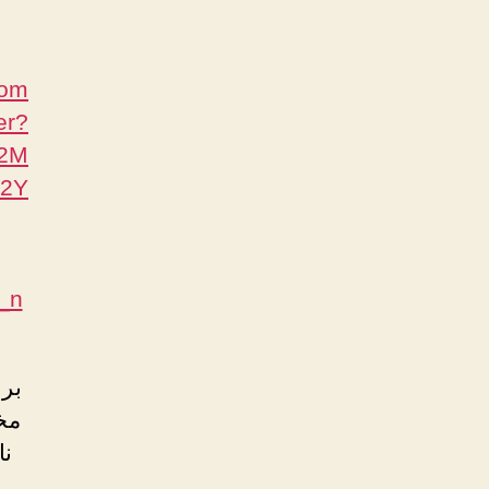
com
er?
A2M
2Y=
c_n
بر
مخ
ن