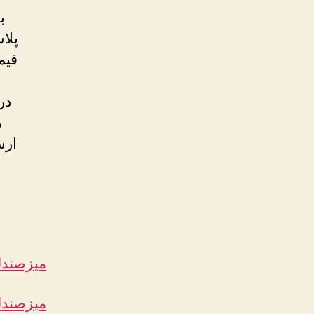
ب
پلا
قیم
در
م
ارس
میزصند
میزصند