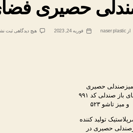
ندلی حصیری فضای 
برای
از
naser plastic
فوریه 24, 2023
هیچ دیدگاهی
ثبت نش
یسنده
تاریخ
میزصند
شته
نوشته
حصیری
فضای
باز
یزصندلی حصیری
فضای باز صندلی کد ۹۹۱
و میز تاشو ۵۲۳
رپلاستیک تولید کننده
صندلی حصیری در