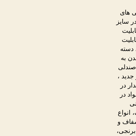
ی های
ر سایز
بلیت
ابلیت
 دسته
دن به
،صندلی
جدید ،
ر در
اد در
نی
 انواع
شفاف و
برنجی،