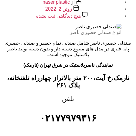
نویسنده
از
naser plastic
نوشته
تاریخ
ژوئن 2, 2022
نوشته
برای
هیچ دیدگاهی
ثبت نشده
صندلی
حصیری
ناصر
انواع صندلی حصیری ناصر
صندلی حصیری ناصر شامل صندلی تمام حصیر و صندلی حصیری
پایه فلزی در مدل های متنوع دسته دار و بدون دسته تولید ناصر
پلاستیک موجود است.
نمایندگی ناصرپلاستیک در شرق تهران (نارمک)
نارمک،خ آیت،۲۰۰ متر بالاتراز چهارراه تلفنخانه،
پلاک ۲۶۱
تلفن
۰۲۱۷۷۹۷۹۳۱۶