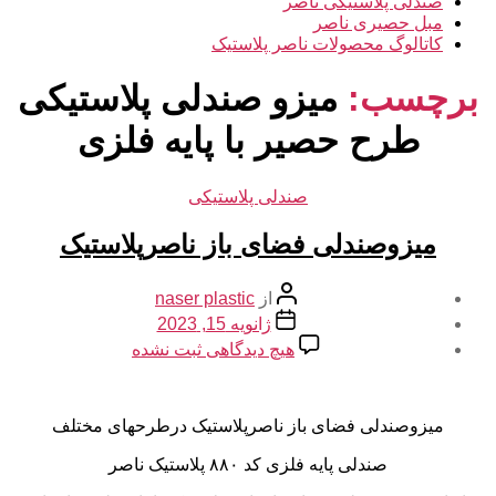
صندلی پلاستیکی ناصر
مبل حصیری ناصر
کاتالوگ محصولات ناصر پلاستیک
برچسب:
میزو صندلی پلاستیکی
طرح حصیر با پایه فلزی
دسته‌ها
صندلی پلاستیکی
میزوصندلی فضای باز ناصرپلاستیک
نویسنده
از
naser plastic
نوشته
تاریخ
ژانویه 15, 2023
نوشته
برای
هیچ دیدگاهی
ثبت نشده
میزوصندلی
فضای
باز
میزوصندلی فضای باز ناصرپلاستیک درطرحهای مختلف
ناصرپلاستیک
صندلی پایه فلزی کد ۸۸۰ پلاستیک ناصر