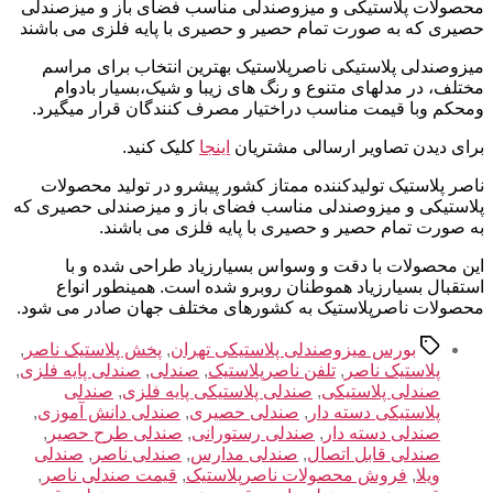
محصولات پلاستیکی و میزوصندلی مناسب فضای باز و میزصندلی
حصیری که به صورت تمام حصیر و حصیری با پایه فلزی می باشند
میزوصندلی پلاستیکی ناصرپلاستیک بهترین انتخاب برای مراسم
مختلف، در مدلهای متنوع و رنگ های زیبا و شیک،بسیار بادوام
ومحکم وبا قیمت مناسب دراختیار مصرف کنندگان قرار میگیرد.
برای دیدن تصاویر ارسالی مشتریان
اینجا
کلیک کنید.
ناصر پلاستیک تولیدکننده ممتاز کشور پیشرو در تولید محصولات
پلاستیکی و میزوصندلی مناسب فضای باز و میزصندلی حصیری که
به صورت تمام حصیر و حصیری با پایه فلزی می باشند.
این محصولات با دقت و وسواس بسیارزیاد طراحی شده و با
استقبال بسیارزیاد هموطنان روبرو شده است. همینطور انواع
محصولات ناصرپلاستیک به کشورهای مختلف جهان صادر می شود.
برچسب‌ها
بورس میزوصندلی پلاستیکی تهران
,
پخش پلاستیک ناصر
,
پلاستیک ناصر
,
تلفن ناصرپلاستیک
,
صندلی
,
صندلی پایه فلزی
,
صندلی پلاستیکی
,
صندلی پلاستیکی پایه فلزی
,
صندلی
پلاستیکی دسته دار
,
صندلی حصیری
,
صندلی دانش آموزی
,
صندلی دسته دار
,
صندلی رستورانی
,
صندلی طرح حصیر
,
صندلی قابل اتصال
,
صندلی مدارس
,
صندلی ناصر
,
صندلی
ویلا
,
فروش محصولات ناصرپلاستیک
,
قیمت صندلی ناصر
,