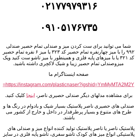
۰۲۱۷۷۹۷۹۳۱۶
۰۹۱۰۵۱۷۶۷۳۵
شما می توانید برای ست کردن میز و صندلی تمام حصیر صندلی
۹۹۲ را با میز چهارنفره تمام حصیر کد ۳۲۳ یا میز ۶ نفره تمام حصیر
کد ۳۲۱ یا با میزهای پایه فلزی و همینطور با میز تاشو ست کنید ویک
میزوصندلی تمام حصیر زیبا و شیک لاکچری داشته باشید.
صفحه اینستاگرام ما
https://instagram.com/plasticnaser?igshid=YmMyMTA2M2Y=
برای مشاهده مدلهای دیگر صندلی حصیری ناصر،
اینجا
کلیک کنید.
صندلی های حصیری ناصر پلاستیک بسیار شیک و بادوام در رنگ ها و
طرح های متنوع و بسیار پرطرفدار در داخل و خارج از کشور می
باشند.
پلاستیک ناصر یا ناصر پلاستیک تولید کننده انواع میز و صندلی های
پلاستیکی انواع میز های کودک تاشو سفری، تاشو پایه فلزی در سایز