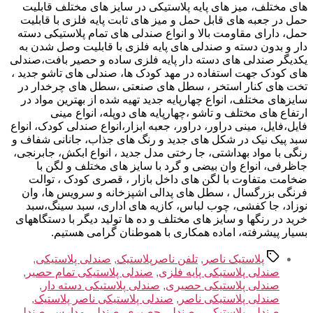
های مختلف، میز های پایه پلاستیکی در سایز های مختلف قابلیت
حمل در جعبه های قابل حمل و میز های ثابت پایه فلزی با قابلیت
حمل، دارای مقاومت بالا و انواع صندلی های تمام پلاستیکی دسته
دار و بدون دسته و صندلی های پایه فلزی با قابلیت وصل شدن به
یکدیگر صندلی های دسته دار پایه فلزی ساده و حصیر بافت،صندلی
های کودک جهت استفاده در مهد کودک ها، صندلی های تاشو جدید ،
تخت های کنار استخر ، سطل های صنعتی ،سطل های چرخدار در
سایزهای مختلف، انواع چهارپایه جدید تهیه شده از بهترین مواد در
ارتفاع های مختلف و تاشو ،چهارپایه های دوپله، انواع مینی
فایل،فایل، مینی دراور، دراور، جعبه ابزار،انواع صندلی کودک، انواع
سبد پیک نیک در شکل های جدید و رنگ های جذاب، جانانی شفاف و
رنگی با مواد بهداشتی، جا رختی مدل جدید ، انواع ابکش، جابرنجی،
جاظرفی، انواع وان بیضی و گرد با سایز های مختلف و لگن با
ضخامت متفاوت با لگن های داخل بازار ، قصری کودک ، توالت
فرنگی بزرگسال ، سطل های پدالی اشپزخانه و سرویس ها، وان
نوزاد، جا کفشی، چوب لباس، کازیه های اداری، سبد سینگ،سبد
خرید در رنگها و سایز های مختلف و ده ها تولید دیگر با دستگاههای
بسیار پیشرفته، اماده همکاری با هموطنان گرامی هستیم.
برچسب‌ها
پلاستیک ناصر
,
تلفن ناصرپلاستیک
,
صندلی پلاستیکی
,
صندلی پلاستیکی پایه فلزی
,
صندلی پلاستیکی تمام حصیر
,
صندلی پلاستیکی حصیری
,
صندلی پلاستیکی دسته دار
,
صندلی پلاستیکی ناصر
,
صندلی پلاستیکی ناصر پلاستیک
,
صندلی پلاستیکی،
,
صندلی حصیری
,
صندلی مدارس
,
صندلی