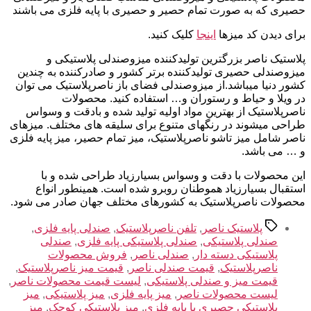
حصیری که به صورت تمام حصیر و حصیری با پایه فلزی می باشند
برای دیدن کد میزها
اینجا
کلیک کنید.
پلاستیک ناصر بزرگترین تولیدکننده میزوصندلی پلاستیکی و
میزوصندلی حصیری تولیدکننده برتر کشور و صادرکننده به چندین
کشور دنیا میباشد.از میزوصندلی فضای باز ناصرپلاستیک می توان
در ویلا و حیاط و رستوران و… استفاده کنید. محصولات
ناصرپلاستیک از بهترین مواد اولیه تولید شده و بادقت و وسواس
طراحی میشوند در رنگهای متنوع برای سلیقه های مختلف. میزهای
ناصر شامل میز تاشو ناصرپلاستیک، میز تمام حصیر، میز پایه فلزی
و … می باشد.
این محصولات با دقت و وسواس بسیارزیاد طراحی شده و با
استقبال بسیارزیاد هموطنان روبرو شده است. همینطور انواع
محصولات ناصرپلاستیک به کشورهای مختلف جهان صادر می شود.
برچسب‌ها
پلاستیک ناصر
,
تلفن ناصرپلاستیک
,
صندلی پایه فلزی
,
صندلی پلاستیکی
,
صندلی پلاستیکی پایه فلزی
,
صندلی
پلاستیکی دسته دار
,
صندلی ناصر
,
فروش محصولات
ناصرپلاستیک
,
قیمت صندلی ناصر
,
قیمت میز ناصرپلاستیک
,
قیمت میز و صندلی پلاستیکی
,
لیست قیمت محصولات ناصر
,
لیست محصولات ناصر
,
میز پایه فلزی
,
میز پلاستیکی
,
میز
پلاستیکی حصیری با پایه فلزی
,
میز پلاستیکی کوچک
,
میز