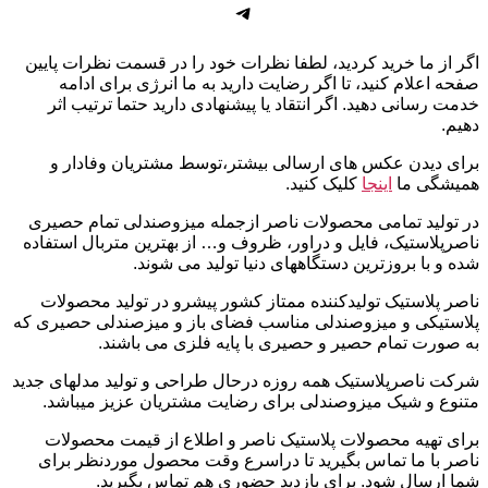
تلگرام
اگر از ما خرید کردید، لطفا نظرات خود را در قسمت نظرات پایین
صفحه اعلام کنید، تا اگر رضایت دارید به ما انرژی برای ادامه
خدمت رسانی دهید. اگر انتقاد یا پیشنهادی دارید حتما ترتیب اثر
دهیم.
برای دیدن عکس های ارسالی بیشتر،توسط مشتریان وفادار و
همیشگی ما
اینجا
کلیک کنید.
در تولید تمامی محصولات ناصر ازجمله میزوصندلی تمام حصیری
ناصرپلاستیک، فایل و دراور، ظروف و… از بهترین متربال استفاده
شده و با بروزترین دستگاههای دنیا تولید می شوند.
ناصر پلاستیک تولیدکننده ممتاز کشور پیشرو در تولید محصولات
پلاستیکی و میزوصندلی مناسب فضای باز و میزصندلی حصیری که
به صورت تمام حصیر و حصیری با پایه فلزی می باشند.
شرکت ناصرپلاستیک همه روزه درحال طراحی و تولید مدلهای جدید
متنوع و شیک میزوصندلی برای رضایت مشتریان عزیز میباشد.
برای تهیه محصولات پلاستیک ناصر و اطلاع از قیمت محصولات
ناصر با ما تماس بگیرید تا دراسرع وقت محصول موردنظر برای
شما ارسال شود. برای بازدید حضوری هم تماس بگیرید.