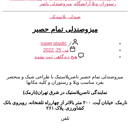
رستوران ویلا آرایشگاه
,
میزوصندلی ناصر
دسته‌ها
صندلی پلاستیکی
میزوصندلی تمام حصیر
نویسنده
از
naser plastic
نوشته
تاریخ
می 25, 2022
نوشته
برای
هیچ دیدگاهی
ثبت نشده
میزوصندلی
تمام
حصیر
میزوصندلی تمام حصیر ناصرپلاستیک با طراحی شیک و منحصر
بفرد مناسب ویلا و رستوران و کلیه مکانها
نمایندگی ناصرپلاستیک در شرق تهران(نارمک)
نارمک. خیابان آیت. ۲۰۰ متر بالاتر از چهارراه تلفنخانه. روبروی بانک
کشاورزی. پلاک ۲۶۱
تلفن