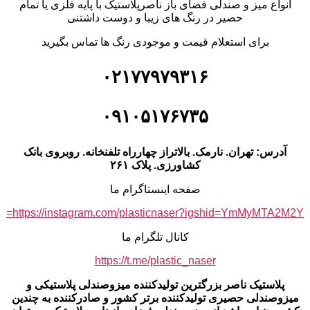
انواع میز و صندلی فضای باز ناصرپلاستیک با پایه فلزی یا تمام
حصیر در رنگ های زیبا و دوست داشتنی
برای استعلام قیمت و موجودی رنگ ها تماس بگیرید
۰۲۱۷۷۹۷۹۳۱۶
۰۹۱۰۵۱۷۶۷۳۵
آدرس: تهران. نارمک. بالاتراز چهارراه تلفنخانه. روبروی بانک
کشاورزی. پلاک ۲۶۱
صفحه اینستاگرام ما
https://instagram.com/plasticnaser?igshid=YmMyMTA2M2Y=
کانال تلگرام ما
https://t.me/plastic_naser
پلاستیک ناصر بزرگترین تولیدکننده میزوصندلی پلاستیکی و
میزوصندلی حصیری تولیدکننده برتر کشور و صادرکننده به چندین