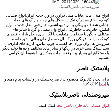
میزوصندلی ناصرپلاستیک
انواع مینی فایل،فایل، مینی دراور، دراور، جعبه ابزار،انواع صندلی
کودک، انواع سبد پیک نیک در شکل های جدید و رنگ های جذاب،
جانانی شفاف و رنگی با مواد بهداشتی، جا رختی مدل جدید ، انواع
ابکش، جابرنجی، جاظرفی، انواع وان بیضی و گرد با سایز های
مختلف و لگن با ضخامت متفاوت با لگن های داخل بازار ، قصری
کودک ، توالت فرنگی بزرگسال ، سطل های پدالی اشپزخانه و
سرویس ها، وان نوزاد، جا کفشی، چوب لباس، کازیه های اداری،
سبد سینگ،سبد خرید در رنگها و سایز های مختلف و ده ها تولید دیگر
با دستگاههای بسیار پیشرفته، اماده همکاری با هموطنان گرامی
هستیم
پلاستیک ناصر
برای دیدن کاتالوگ محصولات ناصر پلاستیک در واتساپ پیام دهید و
یا
اینجا
کلیک کنید.
میزوصندلی ناصرپلاستیک
انواع صندلی پایه فلزی ناصر اینجا
کلیک کنید.