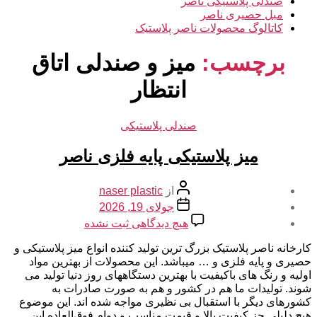
صندلی پلاستیکی ناصر
مبل حصیری ناصر
کاتالوگ محصولات ناصر پلاستیک
برچسب:
میز و صندلی اتاق
انتظار
دسته‌ها
صندلی پلاستیکی
میز پلاستیکی پایه فلزی ناصر
نویسنده
از
naser plastic
نوشته
تاریخ
جولای 19, 2026
نوشته
برای
هیچ دیدگاهی
ثبت نشده
میز
پلاستیکی
کارخانه ناصر پلاستیک بزرگ ترین تولید کننده انواع میز پلاستیکی و
پایه
حصیری و پایه فلزی و … میباشد. این محصولات از بهترین مواد
فلزی
اولیه و رنگ های باکیفیت با بهترین دستگاههای روز دنیا تولید می
ناصر
شوند. تولیدات ما هم در کشور و هم به صورت صادرات به
کشورهای دیگر با استقبال بی نظیری مواجه شده اند. این موضوع
هیچ دلیلی جز کیفیت بالا و قیمت مناسب و دوام فوق‌العاده این