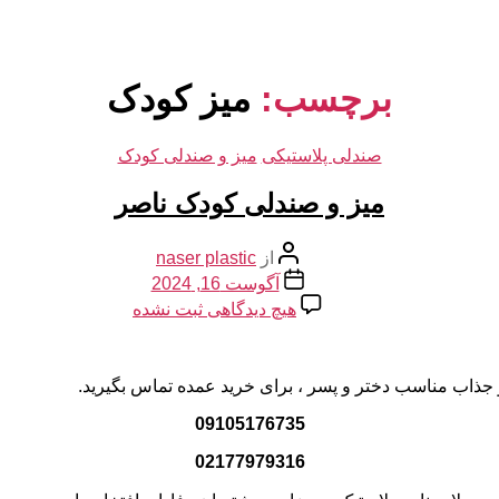
برچسب:
میز کودک
دسته‌ها
صندلی پلاستیکی
میز و صندلی کودک
میز و صندلی کودک ناصر
نویسنده
از
naser plastic
نوشته
تاریخ
آگوست 16, 2024
نوشته
برای
هیچ دیدگاهی
ثبت نشده
میز
و
صندلی
و جذاب مناسب دختر و پسر ، برای خرید عمده تماس بگیرید.
کودک
ناصر
09105176735
02177979316