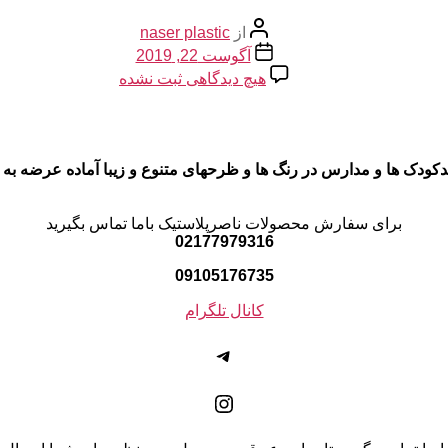
نویسنده
از
naser plastic
نوشته
تاریخ
آگوست 22, 2019
نوشته
برای
هیچ دیدگاهی
ثبت نشده
میز
تاشو
کودک
کودک ها و مدارس در رنگ ها و ظرحهای متنوع و زیبا آماده عرضه به 
برای سفارش محصولات ناصرپلاستیک باما تماس بگیرید
02177979316
09105176735
کانال تلگرام
تلگرام
اینستاگرم