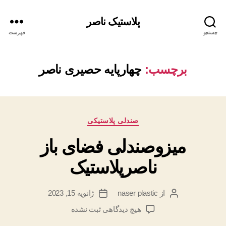
پلاستیک ناصر
جستجو
فهرست
برچسب:
چهارپایه حصیری ناصر
دسته‌ها
صندلی پلاستیکی
میزوصندلی فضای باز
ناصرپلاستیک
از
naser plastic
ژانویه 15, 2023
نویسنده
تاریخ
نوشته
نوشته
برای
هیچ دیدگاهی
ثبت نشده
میزوصندلی