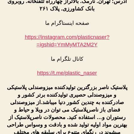
آدرس: تهران. نارمک. بالاتراز چهارراه تلفنخانه. روبروی
بانک کشاورزی. پلاک ۲۶۱
صفحه اینستاگرام ما
https://instagram.com/plasticnaser?
igshid=YmMyMTA2M2Y=
کانال تلگرام ما
https://t.me/plastic_naser
پلاستیک ناصر بزرگترین تولیدکننده میزوصندلی پلاستیکی
و میزوصندلی حصیری تولیدکننده برتر کشور و
صادرکننده به چندین کشور دنیا میباشد.از میزوصندلی
فضای باز ناصرپلاستیک می توان در ویلا و حیاط و
رستوران و… استفاده کنید. محصولات ناصرپلاستیک از
بهترین مواد اولیه تولید شده و بادقت و وسواس طراحی
میشوند در رنگهای متنوع برای سلیقه های مختلف