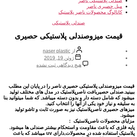
صندلی پلاستیکی ناصر
مبل حصیری ناصر
کاتالوگ محصولات ناصر پلاستیک
دسته‌ها
صندلی پلاستیکی
قیمت میزوصندلی پلاستیکی حصیری
نویسنده
از
naser plastic
نوشته
تاریخ
ژوئن 19, 2019
نوشته
برای
هیچ دیدگاهی
ثبت نشده
قیمت
میزوصندلی
پلاستیکی
قیمت میزوصندلی پلاستیکی حصیری ناصر را در پایان این مطلب
حصیری
ببینید.صندلی حصیربافت ناصرپلاستیک در مدل های مختلف تولید
میشود که شامل دسته دار و بدون دسته میباشد, که شما میتوانید بنا
به سلیقه و نیاز خود یکی از آنها را انتخاب کنید.
میزهای حصیری ناصرپلاستیک نیز به صورت ثابت و تاشو تولید
میشود.
مزایای محصولات ناصرپلاستیک ：
پایه فلزی که باعث مقاومت و استحکام بیشتر صندلی ها میشود.
پلاستیک استفاده شده در محصولات,دارای uv میباشد که باعث